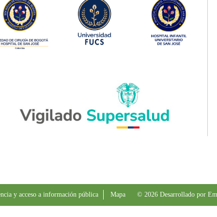
ncia y acceso a información pública
Mapa
© 2026 Desarrollado por
Em