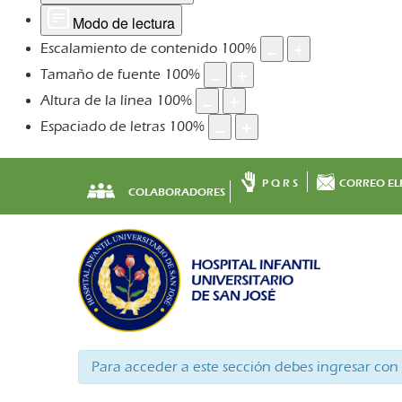
Modo de lectura
Escalamiento de contenido
100
%
Tamaño de fuente
100
%
Altura de la línea
100
%
Espaciado de letras
100
%
P Q R S
CORREO EL
COLABORADORES
Para acceder a este sección debes ingresar con 