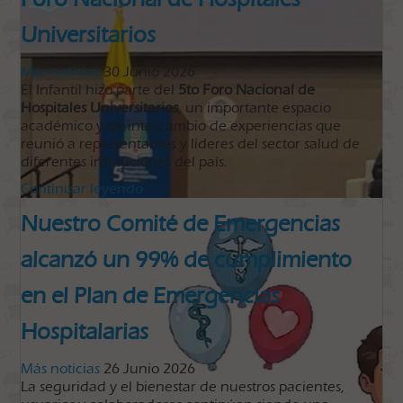
Universitarios
Más noticias
30 Junio 2026
El Infantil hizo parte del
5to Foro Nacional de
Hospitales Universitarios
, un importante espacio
académico y de intercambio de experiencias que
reunió a representantes y líderes del sector salud de
diferentes instituciones del país.
Continuar leyendo
Nuestro Comité de Emergencias
alcanzó un 99% de cumplimiento
en el Plan de Emergencias
Hospitalarias
Más noticias
26 Junio 2026
La seguridad y el bienestar de nuestros pacientes,