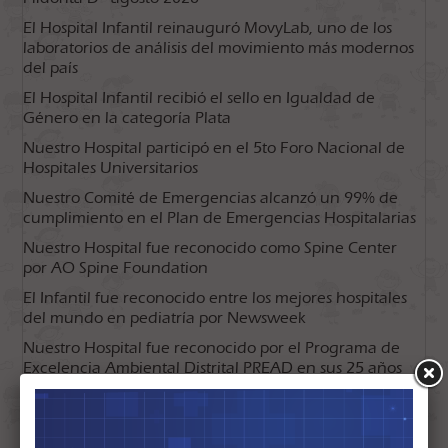
El Hospital Infantil reinauguró MovyLab, uno de los
laboratorios de análisis del movimiento más modernos
del país
El Hospital Infantil recibió el sello en Igualdad de
Género en la categoría Plata
Nuestro Hospital participó en el 5to Foro Nacional de
Hospitales Universitarios
Nuestro Comité de Emergencias alcanzó un 99% de
cumplimiento en el Plan de Emergencias Hospitalarias
Nuestro Hospital fue reconocido como Spine Center
por AO Spine Foundation
El Infantil fue reconocido entre los mejores hospitales
del mundo en pediatría por Newsweek
Nuestro Hospital fue reconocido por el Programa de
Excelencia Ambiental Distrital PREAD en sus 25 años
¿YA CONOCES LA DUPPY TIENDA?
​​Alergias alimentarias en niños: