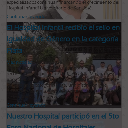
especializados continúan marcando el crecimiento del
Hospital Infantil Universitario de San José.
Continuar leyendo
El Hospital Infantil recibió el sello en
Igualdad de Género en la categoría
Plata
Más noticias
30 Junio 2026
Nuestra institución recibió un importante
reconocimiento por parte de la Alcaldía Mayor de
Bogotá al ser galardonado con el sello en Igualdad de
Género en la categoría Plata, una distinción que
reconoce el compromiso institucional con la promoción
de la equidad y los derechos de las mujeres.
Continuar leyendo
Nuestro Hospital participó en el 5to
Foro Nacional de Hospitales