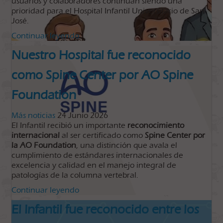
usuarios y colaboradores continúan siendo una
prioridad para el Hospital Infantil Universitario de San
José.
Continuar leyendo
Nuestro Hospital fue reconocido
como Spine Center por AO Spine
Foundation
Más noticias
24 Junio 2026
El Infantil recibió un importante
reconocimiento
internacional
al ser certificado como
Spine Center por
la AO Foundation
, una distinción que avala el
cumplimiento de estándares internacionales de
excelencia y calidad en el manejo integral de
patologías de la columna vertebral.
Continuar leyendo
El Infantil fue reconocido entre los