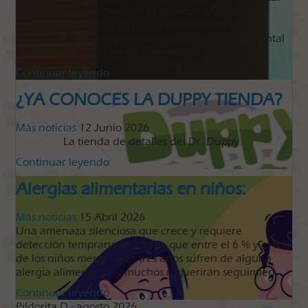
PREAD 2025
, liderado por la Secretaría Distrital de
Ambiente, en el marco de la celebración de sus 25
años de trayectoria promoviendo la gestión ambiental
en las organizaciones de Bogotá.
Continuar leyendo
¿YA CONOCES LA DUPPY TIENDA?
Más noticias
12 Junio 2026
La tienda de detalles del Dr. Duppy.
Continuar leyendo
​​Alergias alimentarias en niños:
Más noticias
15 Abril 2026
Una amenaza silenciosa que crece y requiere
detección temprana Se estima que entre el 6 % y el 8 %
de los niños menores de tres años sufren de alguna
alergia alimentaria, y muchos requerirán seguimien
Continuar leyendo
Pildorita D - agosto 2026