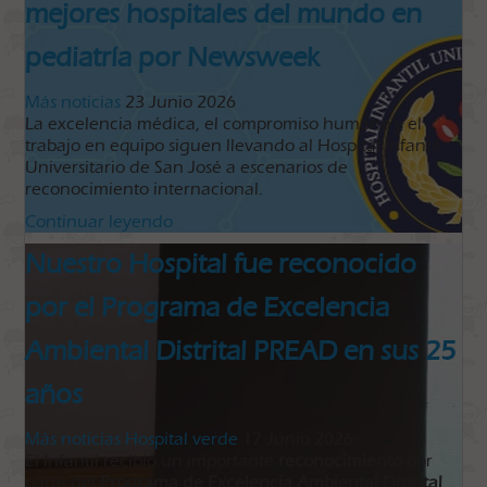
mejores hospitales del mundo en
pediatría por Newsweek
Más noticias
23 Junio 2026
La excelencia médica, el compromiso humano y el
trabajo en equipo siguen llevando al Hospital Infantil
Universitario de San José a escenarios de
reconocimiento internacional.
Continuar leyendo
Nuestro Hospital fue reconocido
por el Programa de Excelencia
Ambiental Distrital PREAD en sus 25
años
Más noticias
Hospital verde
17 Junio 2026
El Infantil recibió un importante
reconocimiento
por
parte del
Programa de Excelencia Ambiental Distrital