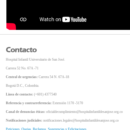
Contacto
Hospital Infantil Universitario de San José.
Carrera 52 No. 67A -71
Central de urgencias:
Carrera 54 N. 67A-18
Bogotá D.C., Colombia.
Línea de contacto:
(+601) 4377540
Referencia y contrarreferencia:
Extensión 1170 -5170
Canal de denuncias éticas:
oficialdecumplimiento@hospitalinfantildesanjose.org.co
Notificaciones judiciales:
notificaciones.legales@hospitalinfantildesanjose.org.co
Peticiones, Quejas, Reclamos, Sugerencias y Felicitaciones