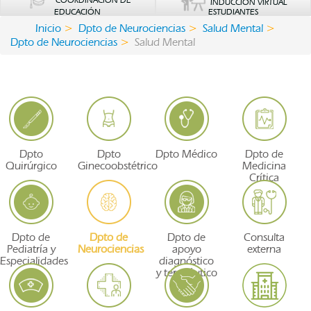
COORDINACIÓN DE
INDUCCIÓN VIRTUAL
EDUCACIÓN
ESTUDIANTES
Inicio
Dpto de Neurociencias
Salud Mental
Dpto de Neurociencias
Salud Mental
Dpto
Dpto
Dpto Médico
Dpto de
Quirúrgico
Ginecoobstétrico
Medicina
Crítica
Dpto de
Dpto de
Dpto de
Consulta
Pediatría y
Neurociencias
apoyo
externa
Especialidades
diagnóstico
y terapéutico