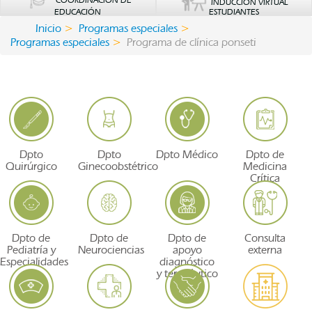
COORDINACIÓN DE
INDUCCIÓN VIRTUAL
EDUCACIÓN
ESTUDIANTES
Inicio
Programas especiales
Programas especiales
Programa de clínica ponseti
Dpto
Dpto
Dpto Médico
Dpto de
Quirúrgico
Ginecoobstétrico
Medicina
Crítica
Dpto de
Dpto de
Dpto de
Consulta
Pediatría y
Neurociencias
apoyo
externa
Especialidades
diagnóstico
y terapéutico