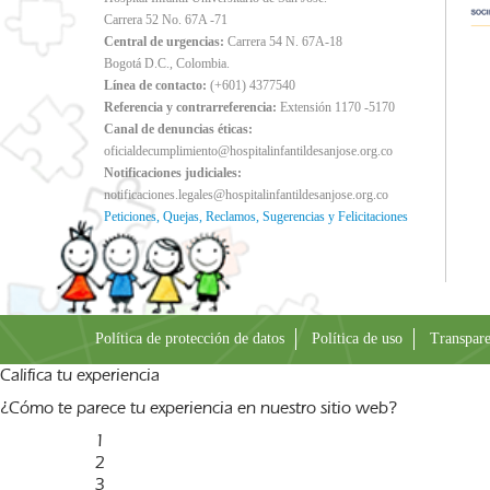
Carrera 52 No. 67A -71
Central de urgencias:
Carrera 54 N. 67A-18
Bogotá D.C., Colombia.
Línea de contacto:
(+601) 4377540
Referencia y contrarreferencia:
Extensión 1170 -5170
Canal de denuncias éticas:
oficialdecumplimiento@hospitalinfantildesanjose.org.co
Notificaciones judiciales:
notificaciones.legales@hospitalinfantildesanjose.org.co
Peticiones, Quejas, Reclamos, Sugerencias y Felicitaciones
Política de protección de datos
Política de uso
Transpare
Califica tu experiencia
¿Cómo te parece tu experiencia en nuestro sitio web?
1
2
3