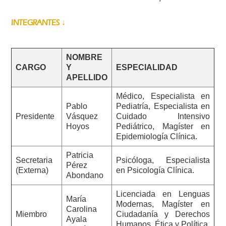
INTEGRANTES ↓
NOMBRE
CARGO
Y
ESPECIALIDAD
APELLIDO
Médico, Especialista en
Pablo
Pediatría, Especialista en
Presidente
Vásquez
Cuidado Intensivo
Hoyos
Pediátrico, Magíster en
Epidemiología Clínica.
Patricia
Secretaria
Psicóloga, Especialista
Pérez
(Externa)
en Psicología Clínica.
Abondano
Licenciada en Lenguas
María
Modernas, Magíster en
Carolina
Miembro
Ciudadanía y Derechos
Ayala
Humanos, Ética y Política,