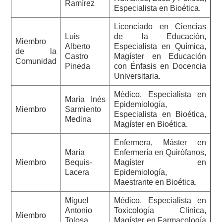
Ramírez
Especialista en Bioética.
Licenciado en Ciencias
Luis
de la Educación,
Miembro
Alberto
Especialista en Química,
de la
Castro
Magíster en Educación
Comunidad
Pineda
con Énfasis en Docencia
Universitaria.
Médico, Especialista en
María Inés
Epidemiología,
Miembro
Sarmiento
Especialista en Bioética,
Medina
Magíster en Bioética.
Enfermera, Máster en
María
Enfermería en Quirófanos,
Miembro
Bequis-
Magíster en
Lacera
Epidemiología,
Maestrante en Bioética.
Miguel
Médico, Especialista en
Antonio
Toxicología Clínica,
Miembro
Tolosa
Magíster en Farmacología