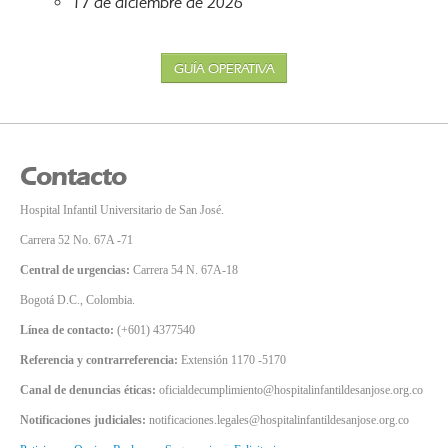
17 de diciembre de 2026
GUÍA OPERATIVA
Contacto
Hospital Infantil Universitario de San José.
Carrera 52 No. 67A -71
Central de urgencias:
Carrera 54 N. 67A-18
Bogotá D.C., Colombia.
Línea de contacto:
(+601) 4377540
Referencia y contrarreferencia:
Extensión 1170 -5170
Canal de denuncias éticas:
oficialdecumplimiento@hospitalinfantildesanjose.org.co
Notificaciones judiciales:
notificaciones.legales@hospitalinfantildesanjose.org.co