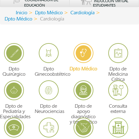
COORDINACIÓN DE
INDUCCIÓN VIRTUAL
EDUCACIÓN
ESTUDIANTES
Inicio
Dpto Médico
Cardiología
Dpto Médico
Cardiología
Dpto
Dpto
Dpto Médico
Dpto de
Quirúrgico
Ginecoobstétrico
Medicina
Crítica
Dpto de
Dpto de
Dpto de
Consulta
Pediatría y
Neurociencias
apoyo
externa
Especialidades
diagnóstico
y terapéutico