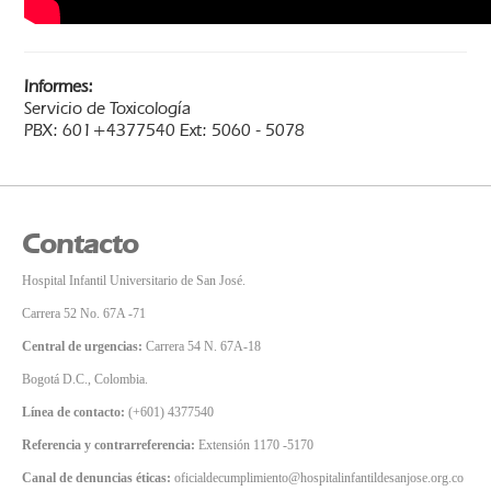
Informes:
Servicio de Toxicología
PBX: 601+4377540 Ext: 5060 - 5078
Contacto
Hospital Infantil Universitario de San José.
Carrera 52 No. 67A -71
Central de urgencias:
Carrera 54 N. 67A-18
Bogotá D.C., Colombia.
Línea de contacto:
(+601) 4377540
Referencia y contrarreferencia:
Extensión 1170 -5170
Canal de denuncias éticas:
oficialdecumplimiento@hospitalinfantildesanjose.org.co