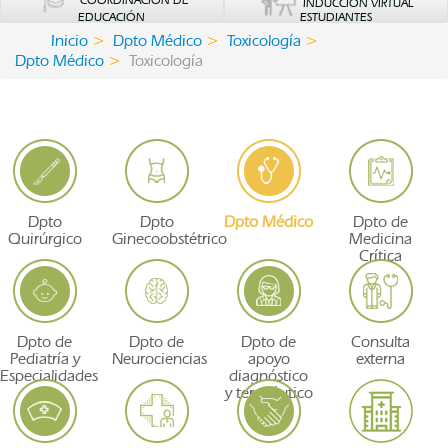
COORDINACIÓN DE
INDUCCIÓN VIRTUAL
EDUCACIÓN
ESTUDIANTES
Inicio
Dpto Médico
Toxicología
Dpto Médico
Toxicología
Dpto
Dpto
Dpto Médico
Dpto de
Quirúrgico
Ginecoobstétrico
Medicina
Crítica
Dpto de
Dpto de
Dpto de
Consulta
Pediatría y
Neurociencias
apoyo
externa
Especialidades
diagnóstico
y terapéutico