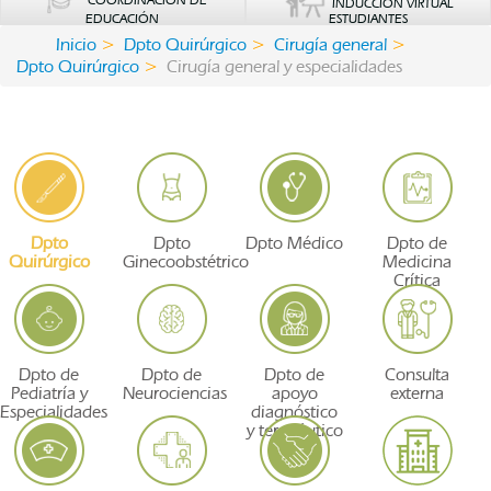
COORDINACIÓN DE
INDUCCIÓN VIRTUAL
EDUCACIÓN
ESTUDIANTES
Inicio
Dpto Quirúrgico
Cirugía general
Dpto Quirúrgico
Cirugía general y especialidades
Dpto
Dpto
Dpto Médico
Dpto de
Quirúrgico
Ginecoobstétrico
Medicina
Crítica
Dpto de
Dpto de
Dpto de
Consulta
Pediatría y
Neurociencias
apoyo
externa
Especialidades
diagnóstico
y terapéutico