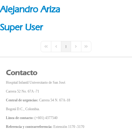
Alejandro Ariza
Super User
1
First Page
Previous Page
Next Page
Last Page
Contacto
Hospital Infantil Universitario de San José.
Carrera 52 No. 67A -71
Central de urgencias:
Carrera 54 N. 67A-18
Bogotá D.C., Colombia.
Línea de contacto:
(+601) 4377540
Referencia y contrarreferencia:
Extensión 1170 -5170