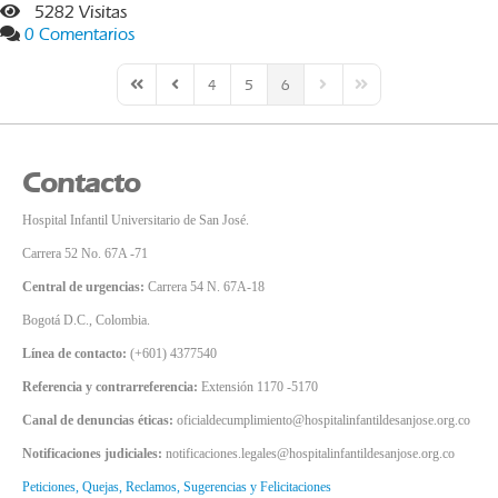
5282 Visitas
0 Comentarios
4
5
6
First Page
Previous Page
Next Page
Last Page
Contacto
Hospital Infantil Universitario de San José.
Carrera 52 No. 67A -71
Central de urgencias:
Carrera 54 N. 67A-18
Bogotá D.C., Colombia.
Línea de contacto:
(+601) 4377540
Referencia y contrarreferencia:
Extensión 1170 -5170
Canal de denuncias éticas:
oficialdecumplimiento@hospitalinfantildesanjose.org.co
Notificaciones judiciales:
notificaciones.legales@hospitalinfantildesanjose.org.co
Peticiones, Quejas, Reclamos, Sugerencias y Felicitaciones