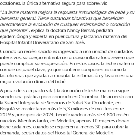
ocasiones, la única alternativa segura para sobrevivir.
“
La leche materna mejora la respuesta inmunológica del bebé y su
bienestar general. Tiene sustancias bioactivas que benefician
directamente la evolución de cualquier enfermedad o condición
que presente
”, explica la doctora Nancy Bernal, pediatra
epidemióloga y experta en puericultura y lactancia materna del
Hospital Infantil Universitario de San José.
Cuando un recién nacido es ingresado a una unidad de cuidados
intensivos, su cuerpo enfrenta un proceso inflamatorio severo que
puede complicar su recuperación. En estos casos, la leche materna
cumple un papel clave, ya que contiene componentes como la
lactoferrina, que ayudan a modular la inflamación y favorecen una
mejor evolución clínica del bebé.
A pesar de su impacto vital, la donación de leche materna sigue
siendo una práctica poco conocida en Colombia. De acuerdo con
la Subred Integrada de Servicios de Salud Sur Occidente, en
Bogotá se recolectaron más de 5,3 millones de mililitros entre
2019 y principios de 2024, beneficiando a más de 4.800 recién
nacidos. Mientras tanto, en Medellín, apenas 10 mujeres donan
leche cada mes, cuando se requieren al menos 30 para cubrir la
demanda, según datos del Hospital General de Medellín.