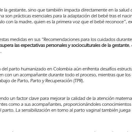
 la gestante, sino que también impacta directamente en la salud de
ana son prácticas esenciales para la adaptación del bebé tras el na
culo con la madre, quien es la primera voz que el bebé reconoce”, ex
stas medidas en sus “Recomendaciones para los cuidados durante e
supera las expectativas personales y socioculturales de la gestante
,
.
del parto humanizado en Colombia aún enfrenta desafíos estructural
nten con un acompañante durante todo el proceso, mientras que los c
bajo de Parto, Parto y Recuperación (TPR).
ndo un factor clave para mejorar la calidad de la atención matern
tantes como a sus acompañantes, proporcionándoles conocimientos s
 parto. La sensibilización en torno al parto vaginal también juega