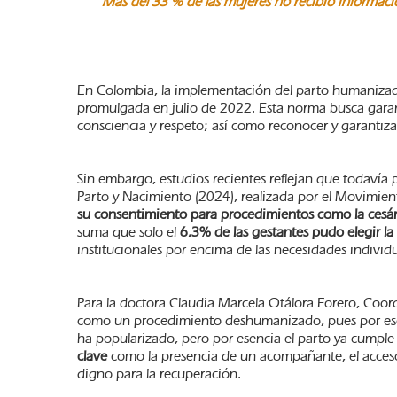
Más del 33 % de las mujeres no recibió informaci
En Colombia, la implementación del parto humanizado
promulgada en julio de 2022. Esta norma busca garanti
consciencia y respeto; así como reconocer y garantizar
Sin embargo, estudios recientes reflejan que todavía
Parto y Nacimiento (2024), realizada por el Movimien
su consentimiento para procedimientos como la cesá
suma que solo el
6,3% de las gestantes pudo elegir la
institucionales por encima de las necesidades individu
Para la doctora Claudia Marcela Otálora Forero, Coord
como un procedimiento deshumanizado, pues por esen
ha popularizado, pero por esencia el parto ya cumple
clave
como la presencia de un acompañante, el acceso a
digno para la recuperación.