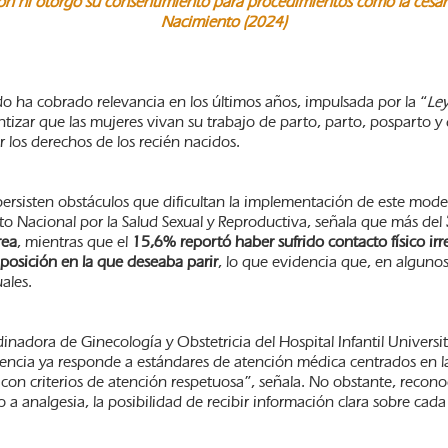
ón ni otorgó su consentimiento para procedimientos como la cesár
Nacimiento (2024)
 ha cobrado relevancia en los últimos años, impulsada por la “
Le
zar que las mujeres vivan su trabajo de parto, parto, posparto y d
 los derechos de los recién nacidos.
 persisten obstáculos que dificultan la implementación de este mod
to Nacional por la Salud Sexual y Reproductiva, señala que más del
rea
, mientras que el
15,6% reportó haber sufrido contacto físico ir
 posición en la que deseaba parir
, lo que evidencia que, en algunos
ales.
inadora de Ginecología y Obstetricia del Hospital Infantil Universi
cia ya responde a estándares de atención médica centrados en la 
 con criterios de atención respetuosa”, señala. No obstante, reco
 analgesia, la posibilidad de recibir información clara sobre cad