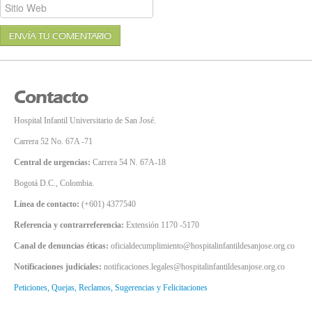
ENVÍA TU COMENTARIO
Contacto
Hospital Infantil Universitario de San José.
Carrera 52 No. 67A -71
Central de urgencias:
Carrera 54 N. 67A-18
Bogotá D.C., Colombia.
Línea de contacto:
(+601) 4377540
Referencia y contrarreferencia:
Extensión 1170 -5170
Canal de denuncias éticas:
oficialdecumplimiento@hospitalinfantildesanjose.org.co
Notificaciones judiciales:
notificaciones.legales@hospitalinfantildesanjose.org.co
Peticiones, Quejas, Reclamos, Sugerencias y Felicitaciones