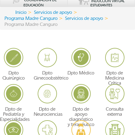
COORDINACIÓN DE
INDUCCIÓN VIRTUAL
EDUCACIÓN
ESTUDIANTES
Inicio
Servicios de apoyo
Programa Madre Canguro
Servicios de apoyo
Programa Madre Canguro
Dpto
Dpto
Dpto Médico
Dpto de
Quirúrgico
Ginecoobstétrico
Medicina
Crítica
Dpto de
Dpto de
Dpto de
Consulta
Pediatría y
Neurociencias
apoyo
externa
Especialidades
diagnóstico
y terapéutico