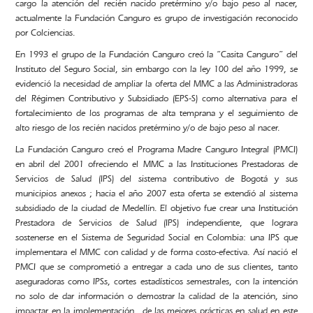
cargo la atención del recién nacido pretérmino y/o bajo peso al nacer,
actualmente la Fundación Canguro es grupo de investigación reconocido
por Colciencias.
En 1993 el grupo de la Fundación Canguro creó la “Casita Canguro” del
Instituto del Seguro Social, sin embargo con la ley 100 del año 1999, se
evidenció la necesidad de ampliar la oferta del MMC a las Administradoras
del Régimen Contributivo y Subsidiado (EPS-S) como alternativa para el
fortalecimiento de los programas de alta temprana y el seguimiento de
alto riesgo de los recién nacidos pretérmino y/o de bajo peso al nacer.
La Fundación Canguro creó el Programa Madre Canguro Integral (PMCI)
en abril del 2001 ofreciendo el MMC a las Instituciones Prestadoras de
Servicios de Salud (IPS) del sistema contributivo de Bogotá y sus
municipios anexos ; hacia el año 2007 esta oferta se extendió al sistema
subsidiado de la ciudad de Medellín. El objetivo fue crear una Institución
Prestadora de Servicios de Salud (IPS) independiente, que lograra
sostenerse en el Sistema de Seguridad Social en Colombia: una IPS que
implementara el MMC con calidad y de forma costo-efectiva. Así nació el
PMCI que se comprometió a entregar a cada uno de sus clientes, tanto
aseguradoras como IPSs, cortes estadísticos semestrales, con la intención
no solo de dar información o demostrar la calidad de la atención, sino
impactar en la implementación de las mejores prácticas en salud en este