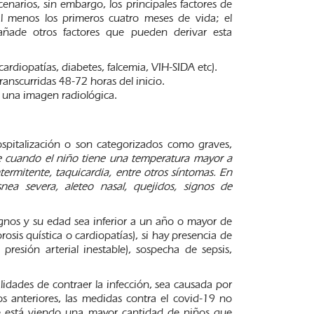
narios, sin embargo, los principales factores de
l menos los primeros cuatro meses de vida; el
 añade otros factores que pueden derivar esta
ardiopatías, diabetes, falcemia, VIH-SIDA etc).
ranscurridas 48-72 horas del inicio.
e una imagen radiológica.
pitalización o son categorizados como graves,
ave cuando el niño tiene una temperatura mayor a
termitente, taquicardia, entre otros síntomas. En
ea severa, aleteo nasal, quejidos, signos de
gnos y su edad sea inferior a un año o mayor de
sis quística o cardiopatías), si hay presencia de
resión arterial inestable), sospecha de sepsis,
bilidades de contraer la infección, sea causada por
os anteriores, las medidas contra el covid-19 no
. Se está viendo una mayor cantidad de niños que