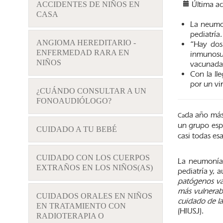
Última a
ACCIDENTES DE NIÑOS EN
CASA
La neumon
pediatría.
ANGIOMA HEREDITARIO -
“Hay dos
ENFERMEDAD RARA EN
inmunosup
NIÑOS
vacunadas
Con la lle
por un vi
¿CUÁNDO CONSULTAR A UN
FONOAUDIÓLOGO?
da año más
Ca
un grupo esp
CUIDADO A TU BEBÉ
casi todas es
CUIDADO CON LOS CUERPOS
La neumonía 
EXTRAÑOS EN LOS NIÑOS(AS)
pediatría y, 
patógenos va
más vulnerabl
CUIDADOS ORALES EN NIÑOS
cuidado de la
EN TRATAMIENTO CON
(HIUSJ).
RADIOTERAPIA O