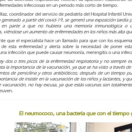
nfermedades infecciosas en un periodo más corto de tiempo.
Díaz, coordinador del servicio de pediatría del Hospital Infantil U
o generado a partir del covid-19, se generó una exposición tardía 
ó en parte a que no hubiera una memoria inmunológica o 
, viéndose un aumento de enfermedades en los niños más alta que
te que el especialista hace un llamado para que con los esquemas
a de esta enfermedad y alerta sobre la necesidad de poner est
na infección que puede causar neumonía, meningitis o una infecc
y dos o tres picos de la enfermedad respiratoria y no siempre 
ta la importancia de la vacunación, ya que se ha visto a través d
entos de penicilina y otros antibióticos; después de un tiempo pu
portancia de insistir en la vacunación de los niños y lactantes, y qu
de vacunación, no hay excusa, ya que estás vacunas son totalment
Reuven.
El neumococo, una bacteria que con el tiempo 