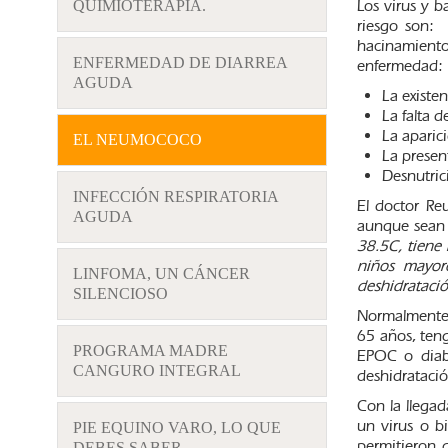
Los virus y b
QUIMIOTERAPIA.
riesgo son: 
hacinamiento
ENFERMEDAD DE DIARREA
enfermedad:
AGUDA
La existe
La falta d
La aparic
EL NEUMOCOCO
La presen
Desnutric
INFECCIÓN RESPIRATORIA
El doctor Re
AGUDA
aunque sean
38.5C, tiene 
niños mayore
LINFOMA, UN CÁNCER
deshidratació
SILENCIOSO
Normalmente 
65 años, teng
PROGRAMA MADRE
EPOC o diabe
CANGURO INTEGRAL
deshidrataci
Con la llegad
un virus o b
PIE EQUINO VARO, LO QUE
permitieron 
DEBES SABER