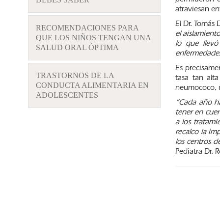
atraviesan e
El Dr. Tomás 
RECOMENDACIONES PARA
el aislamient
QUE LOS NIÑOS TENGAN UNA
lo que llev
SALUD ORAL ÓPTIMA
enfermedades
Es precisamen
TRASTORNOS DE LA
tasa tan alt
CONDUCTA ALIMENTARIA EN
neumococo, u
ADOLESCENTES
“Cada año ha
tener en cuen
a los tratami
recalco la im
los centros 
Pediatra Dr. 