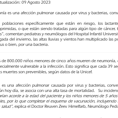
ctualización: 09 Agosto 2023
ía es una afección pulmonar causada por virus y bacterias, conve
 poblaciones específicamente que están en riesgo, los lactant
rimidas, o que están siendo tratadas para algún tipo de cáncer, t
”, comentan pediatras y neumólogos del Hospital Infantil Universit
gada del invierno, las altas lluvias y vientos han multiplicado las 
rus o bien, por una bacteria.
 de 800.000 niños menores de cinco años mueren de neumonía, de
ecialmente vulnerable a la infección. Esto significa que cada 39
as muertes son prevenibles, según datos de la Unicef.
es una afección pulmonar causada por virus y bacterias, conver
aún hoy día, se asocia con una alta tasa de mortalidad. Su inciden
rían acorde a la edad del paciente y los niños menores de 5 años
es, por lo que completar el esquema de vacunación, incluyendo la 
 salud”
, explica el Doctor Reuven Zeev Himelfarb, Neumólogo Pediat