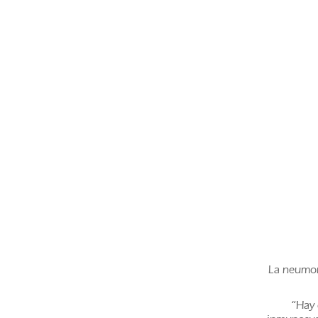
La neumoní
“Hay d