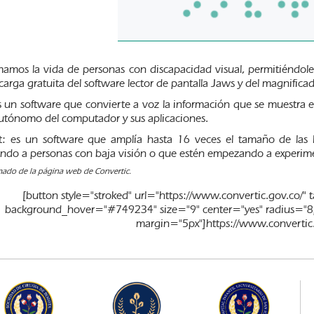
mamos la vida de personas con discapacidad visual, permitiéndol
carga gratuita del software lector de pantalla Jaws y del magnifica
 un software que convierte a voz la información que se muestra en
utónomo del computador y sus aplicaciones.
: es un software que amplía hasta 16 veces el tamaño de las let
ando a personas con baja visión o que estén empezando a experime
ado de la página web de Convertic.
[button style="stroked" url="https://www.convertic.gov.co
background_hover="#749234" size="9" center="yes" radius="8
margin="5px"]https://www.convertic.