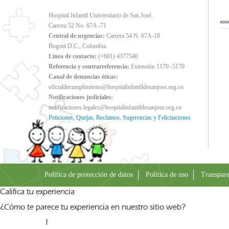
Hospital Infantil Universitario de San José.
Carrera 52 No. 67A -71
Central de urgencias:
Carrera 54 N. 67A-18
Bogotá D.C., Colombia.
Línea de contacto:
(+601) 4377540
Referencia y contrarreferencia:
Extensión 1170 -5170
Canal de denuncias éticas:
oficialdecumplimiento@hospitalinfantildesanjose.org.co
Notificaciones judiciales:
notificaciones.legales@hospitalinfantildesanjose.org.co
Peticiones, Quejas, Reclamos, Sugerencias y Felicitaciones
Política de protección de datos
Política de uso
Transpare
Califica tu experiencia
¿Cómo te parece tu experiencia en nuestro sitio web?
1