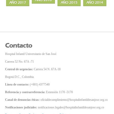
AÑO 2017
AÑO 2015
AÑO 2014
Contacto
Hospital Infantil Universitario de San José.
Carrera 52 No. 67A -71
Central de urgencias:
Carrera 54 N. 67A-18
Bogotá D.C., Colombia.
Línea de contacto:
(+601) 4377540
Referencia y contrarreferencia:
Extensión 1170 -5170
Canal de denuncias éticas:
oficialdecumplimiento@hospitalinfantildesanjose.org.co
Notificaciones judiciales:
notificaciones.legales@hospitalinfantildesanjose.org.co