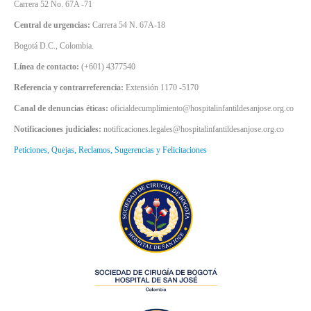
Carrera 52 No. 67A -71
Central de urgencias:
Carrera 54 N. 67A-18
Bogotá D.C., Colombia.
Línea de contacto:
(+601) 4377540
Referencia y contrarreferencia:
Extensión 1170 -5170
Canal de denuncias éticas:
oficialdecumplimiento@hospitalinfantildesanjose.org.co
Notificaciones judiciales:
notificaciones.legales@hospitalinfantildesanjose.org.co
Peticiones, Quejas, Reclamos, Sugerencias y Felicitaciones