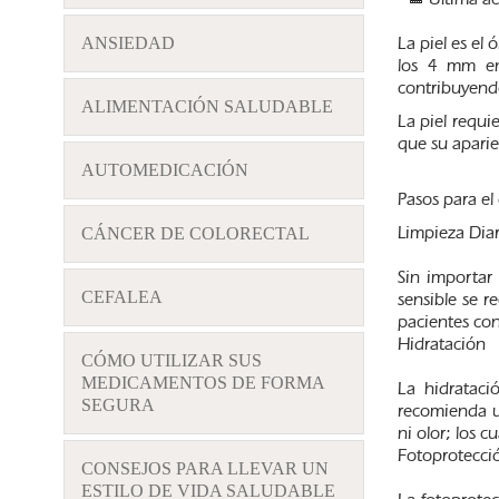
La piel es e
ANSIEDAD
los 4 mm en
contribuyendo
ALIMENTACIÓN SALUDABLE
La piel requi
que su aparie
AUTOMEDICACIÓN
Pasos para el 
Limpieza Diar
CÁNCER DE COLORECTAL
Sin importar
CEFALEA
sensible se r
pacientes con
Hidratación
CÓMO UTILIZAR SUS
MEDICAMENTOS DE FORMA
La hidrataci
SEGURA
recomienda u
ni olor; los 
Fotoprotecci
CONSEJOS PARA LLEVAR UN
ESTILO DE VIDA SALUDABLE