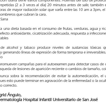
ción diaria tiene varios componentes. Además del uso de protecto
repetidas (2 a 3 veces al día) 20 minutos antes de salir, también
horas de mayor radiación solar que varÍa entre las 10 am a 3pm, e
sombreros que cubran la cara.
 Sana
a una dieta basada en el consumo de frutas, verduras, agua y ric
fecto antioxidante, cicatrización adecuada, respuesta a infeccione
ables
de alcohol y tabaco produce niveles de sustancias tóxicas q
y generando líneas de expresión de forma temprana e irreversibles
io
promueven campañas para el autoexamen para detectar casos de cá
úsqueda de lesiones de aparición reciente o cambios de tamaño, c
nunca sobra la recomendación de evitar la automedicación, el
ues esto puede terminar en agravación de la enfermedad o la oculta
o correcto.
grid Ángulo,
ermatología Hospital Infantil Universitario de San José