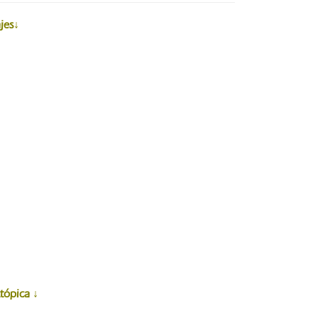
jes↓
tópica ↓