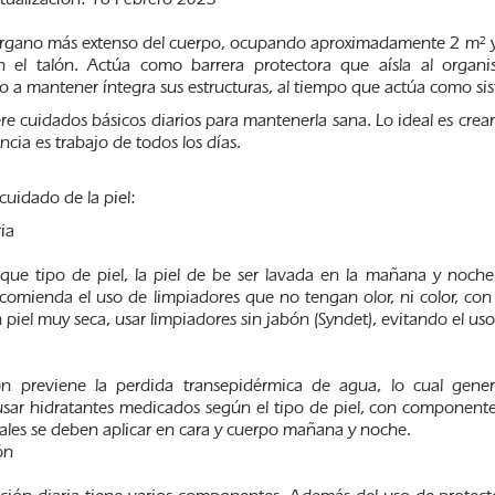
l órgano más extenso del cuerpo, ocupando aproximadamente 2 m² y
 el talón. Actúa como barrera protectora que aísla al organ
 a mantener íntegra sus estructuras, al tiempo que actúa como si
ere cuidados básicos diarios para mantenerla sana. Lo ideal es crear
ncia es trabajo de todos los días.
cuidado de la piel:
ia
 que tipo de piel, la piel de be ser lavada en la mañana y noch
ecomienda el uso de limpiadores que no tengan olor, ni color, con 
 piel muy seca, usar limpiadores sin jabón (Syndet), evitando el uso
ón previene la perdida transepidérmica de agua, lo cual gener
sar hidratantes medicados según el tipo de piel, con componentes
cuales se deben aplicar en cara y cuerpo mañana y noche.
ón