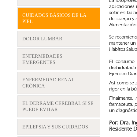
La fotoprotec
aplicaciones 
solar en las 
CUIDADOS BÁSICOS DE LA
del cuerpo y 
PIEL
Alimentación
Se recomiend
DOLOR LUMBAR
mantener un e
Hábitos Salud
ENFERMEDADES
El consumo 
EMERGENTES
deshidratada 
Ejercicio Diar
ENFERMEDAD RENAL
Así como se 
CRÓNICA
rigor en la b
Finalmente, 
EL DERRAME CEREBRAL SI SE
farmaceuta, p
PUEDE EVITAR
un diagnóstic
Por: Dra. In
EPILEPSIA Y SUS CUIDADOS
Residente D